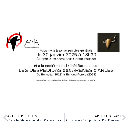
ARTICLE PRÉCÉDENT
ARTICLE SUIVANT
40 ans de Palmas et de Pitos – Conférence au Carré d’Art à Nîmes – 1er février 2025 à 19h
Édito janvier 2025 par Benoît PINCE Nouvelle équipe fédérale élue : Continuité et renouveau au Congrès de Rieumes