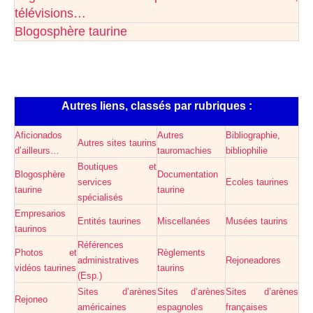
télévisions…
Blogosphère taurine
Autres liens, classés par rubriques :
Aficionados
Autres
Bibliographie,
Autres sites taurins
d’ailleurs…
tauromachies
bibliophilie
Boutiques et
Blogosphère
Documentation
services
Ecoles taurines
taurine
taurine
spécialisés
Empresarios
Entités taurines
Miscellanées
Musées taurins
taurinos
Références
Photos et
Règlements
administratives
Rejoneadores
vidéos taurines
taurins
(Esp.)
Sites d’arènes
Sites d’arènes
Sites d’arènes
Rejoneo
américaines
espagnoles
françaises