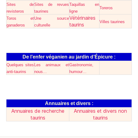
Sites de
Sites de revues
Taquillas en
Toreros
revisteros
taurines
ligne
Vétérinaires
Toros et
Une source
Villes taurines
taurins
ganaderos
culturelle
De l’enfer véganien au jardin d’Épicure :
Quelques sites
Les animaux et
Gastronomie,
anti-taurins
nous…
humour…
Annuaires et divers :
Annuaires de recherche
Annuaires et divers non
taurins
taurins