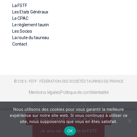
La FSTF
Les Etats Généraux
Le CPAC
Le règlement taurin
Les Socios
La route du taureau
Contact
© 2023 - FSTF : FÉDÉRATION DES SOCIÉTÉS TAURINES DE FRANCE
Mentions légales
Politique de confidentialité
DÉVELOPPEMENT & CRÉATION : WEBYSOFT
Nous utilisons des cookies pour vous garantir la meilleure
expérience sur notre site web. Si vous continuez à utiliser ce
Je suis un club fédéré de la FSTF
site, nous supposerons que vous en êtes satisfait.
Je suis un socio de la FSTF
OK