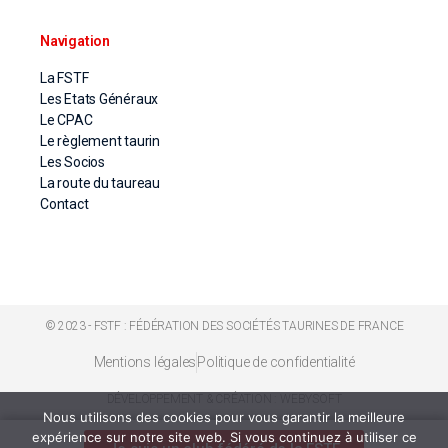
Navigation
La FSTF
Les Etats Généraux
Le CPAC
Le règlement taurin
Les Socios
La route du taureau
Contact
© 2023 - FSTF : FÉDÉRATION DES SOCIÉTÉS TAURINES DE FRANCE
Mentions légales
Politique de confidentialité
DÉVELOPPEMENT & CRÉATION : WEBYSOFT
Nous utilisons des cookies pour vous garantir la meilleure
expérience sur notre site web. Si vous continuez à utiliser ce