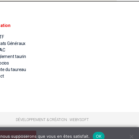
ation
TF
tats Généraux
PAC
glement taurin
ocios
ute du taureau
ct
DÉVELOPPEMENT & CRÉATION : WEBYSOFT
cio de la FSTF
e, nous supposerons que vous en êtes satisfait.
OK