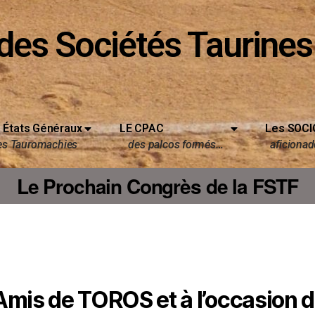
des Sociétés Taurines
 États Généraux
LE CPAC
Les SOCI
es Tauromachies
des palcos formés…
aficionado
Le Prochain Congrès de la FSTF
s Amis de TOROS et à l’occasion 