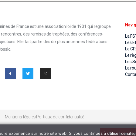
Navig
rines de France est une association loi de 1901 qui regroupe
s rencontres, des remises de trophées, des conférences-
La FS
ections. Elle fait partie des dix plus anciennes fédérations
Les E
Le C
Cossio.
Le rè
Les S
La ro
Conta
Mentions légales
Politique de confidentialité
Je suis un so
eure expérience sur notre site web. Si vous continuez à utiliser ce sit