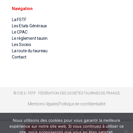
Navigation
La FSTF
Les Etats Généraux
Le CPAC
Le règlement taurin
Les Socios
La route du taureau
Contact
© 2023 - FSTF : FÉDÉRATION DES SOCIÉTÉS TAURINES DE FRANCE
Mentions légales
Politique de confidentialité
DÉVELOPPEMENT & CRÉATION : WEBYSOFT
Nous utilisons des cookies pour vous garantir la meilleure
expérience sur notre site web. Si vous continuez à utiliser ce
Je suis un club fédéré de la FSTF
site, nous supposerons que vous en êtes satisfait.