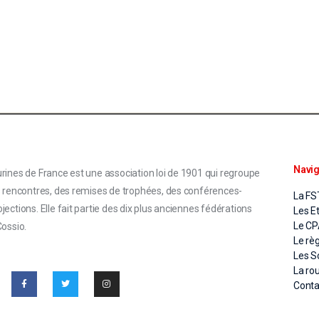
Navig
rines de France est une association loi de 1901 qui regroupe
s rencontres, des remises de trophées, des conférences-
La FS
ections. Elle fait partie des dix plus anciennes fédérations
Les E
Le C
Cossio.
Le rè
Les S
La ro
Conta