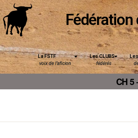
Fédération 
La FSTF
Les CLUBS
Les
voix de l’aficion
fédérés
d
CH 5 