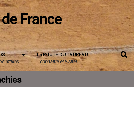
 de France
OS
La ROUTE DU TAUREAU
s affiliés
connaitre et visiter
achies