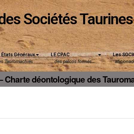
des Sociétés Taurines
 États Généraux
LE CPAC
Les SOCI
es Tauromachies
des palcos formés…
aficionado
– Charte déontologique des Taurom