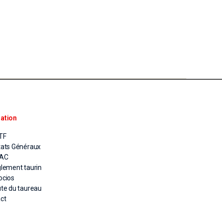
ation
TF
tats Généraux
PAC
glement taurin
ocios
ute du taureau
ct