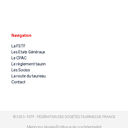
Navigation
La FSTF
Les Etats Généraux
Le CPAC
Le règlement taurin
Les Socios
La route du taureau
Contact
© 2023 - FSTF : FÉDÉRATION DES SOCIÉTÉS TAURINES DE FRANCE
Mentions légales
Politique de confidentialité