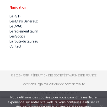
Navigation
La FSTF
Les Etats Généraux
Le CPAC
Le règlement taurin
Les Socios
La route du taureau
Contact
© 2023 - FSTF : FÉDÉRATION DES SOCIÉTÉS TAURINES DE FRANCE
Mentions légales
Politique de confidentialité
DÉVELOPPEMENT & CRÉATION : WEBYSOFT
Nous utilisons des cookies pour vous garantir la meilleure
expérience sur notre site web. Si vous continuez à utiliser ce
Je suis un club fédéré de la FSTF
site, nous supposerons que vous en êtes satisfait.