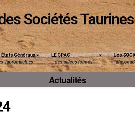
des Sociétés Taurines
 États Généraux
LE CPAC
Les SOCI
es Tauromachies
des palcos formés…
aficionado
Actualités
24