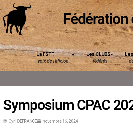
Fédération 
La FSTF
Les CLUBS
Les
voix de l’aficion
fédérés
d
Symposium CPAC 20
Cyril DEFRANCE
novembre 16, 2024