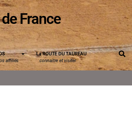
 de France
OS
La ROUTE DU TAUREAU
s affiliés
connaitre et visiter