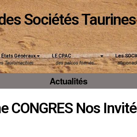
des Sociétés Taurines
 États Généraux
LE CPAC
Les SOCI
es Tauromachies
des palcos formés…
aficionado
Actualités
e CONGRES Nos Invité