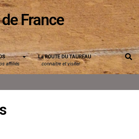
 de France
OS
La ROUTE DU TAUREAU
s affiliés
connaitre et visiter
s