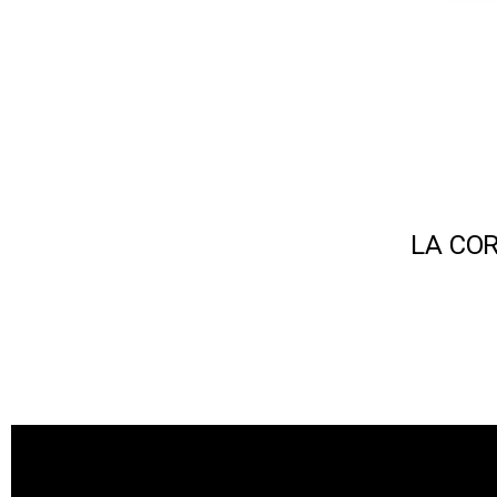
LA COR
L
e