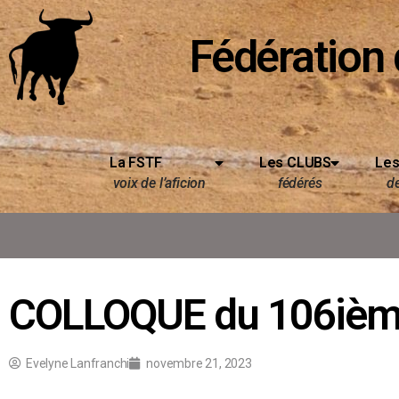
Fédération 
La FSTF
Les CLUBS
Les
voix de l’aficion
fédérés
d
COLLOQUE du 106ièm
Evelyne Lanfranchi
novembre 21, 2023