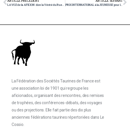
ARTICLE PRÉCÉDENT
ARTICLE SUIVANT
LA VOZ de la AFICION : dire la Vérité du Ruedo !
PRIX INTERNATIONAL à la JEUNESSE pour la Tauromachie « JOSE GOMEZ ORTEGA »
La Fédération des Sociétés Taurines de France est
une association loi de 1901 qui regroupe les
aficionados, organisant des rencontres, des remises
de trophées, des conférences-débats, des voyages
ou des projections. Elle fait partie des dix plus
anciennes fédérations taurines répertoriées dans Le
Cossio.