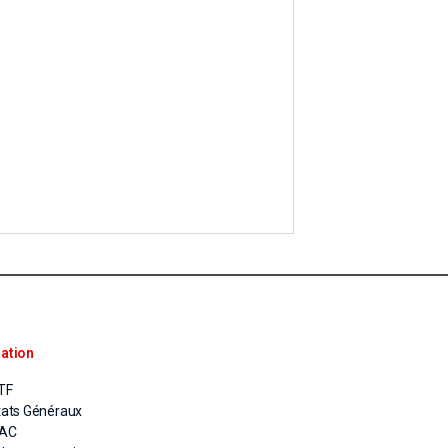
ation
TF
tats Généraux
PAC