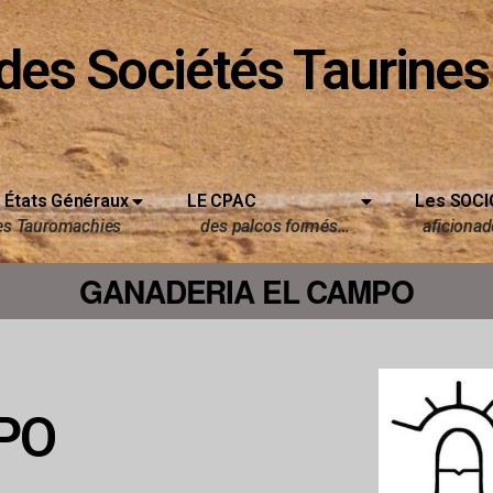
des Sociétés Taurines
 États Généraux
LE CPAC
Les SOCI
es Tauromachies
des palcos formés…
aficionado
GANADERIA EL CAMPO
PO