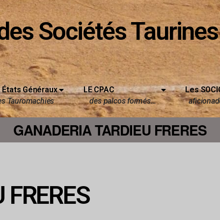
des Sociétés Taurines
 États Généraux
LE CPAC
Les SOCI
es Tauromachies
des palcos formés…
aficionado
GANADERIA TARDIEU FRERES
U FRERES