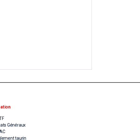
ation
TF
tats Généraux
PAC
glement taurin