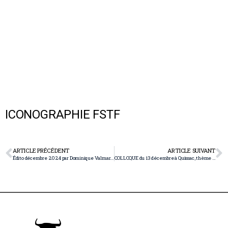
ICONOGRAPHIE FSTF
ARTICLE PRÉCÉDENT
ARTICLE SUIVANT
Édito décembre 2024 par Dominique Valmary ! Suerte a todos !
COLLOQUE du 13 décembre à Quissac, thème et intervenants