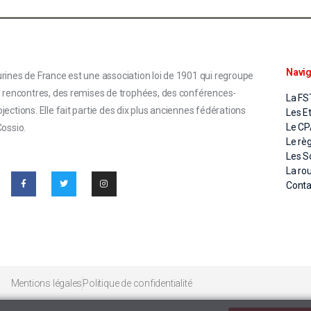
Navig
rines de France est une association loi de 1901 qui regroupe
s rencontres, des remises de trophées, des conférences-
La FS
ections. Elle fait partie des dix plus anciennes fédérations
Les E
Le C
Cossio.
Le rè
Les S
La ro
Conta
Mentions légales
Politique de confidentialité