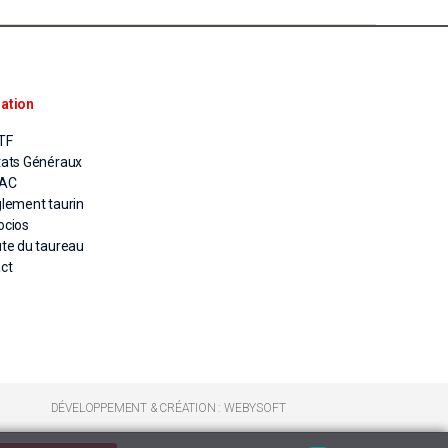
ation
TF
tats Généraux
PAC
glement taurin
ocios
ute du taureau
ct
DÉVELOPPEMENT & CRÉATION : WEBYSOFT