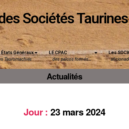
des Sociétés Taurines
 États Généraux
LE CPAC
Les SOCI
es Tauromachies
des palcos formés…
aficionado
Actualités
Jour :
23 mars 2024