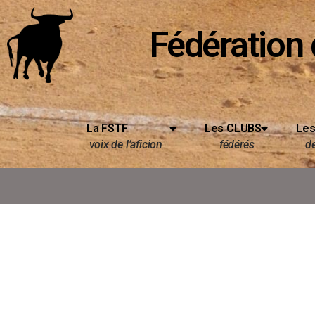
Fédération 
La FSTF
Les CLUBS
Les
voix de l’aficion
fédérés
d