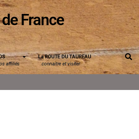
 de France
OS
La ROUTE DU TAUREAU
s affiliés
connaitre et visiter