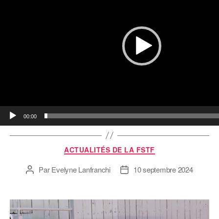
t
e
u
r
v
i
d
é
o
00:00
ACTUALITÉS DE LA FSTF
Par
Evelyne Lanfranchi
10 septembre 2024