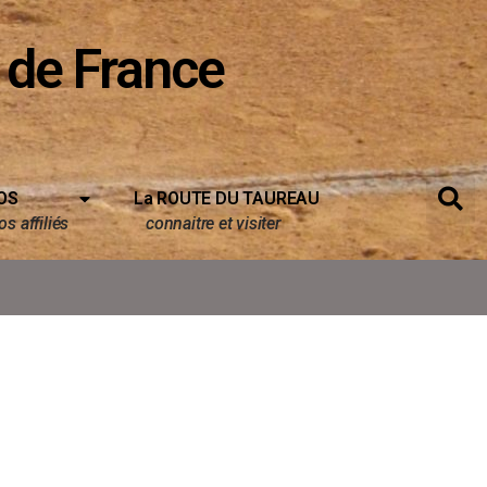
 de France
OS
La ROUTE DU TAUREAU
s affiliés
connaitre et visiter