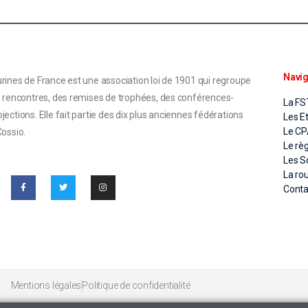
Navig
rines de France est une association loi de 1901 qui regroupe
s rencontres, des remises de trophées, des conférences-
La FS
ections. Elle fait partie des dix plus anciennes fédérations
Les E
Le C
Cossio.
Le rè
Les S
La ro
Conta
Mentions légales
Politique de confidentialité