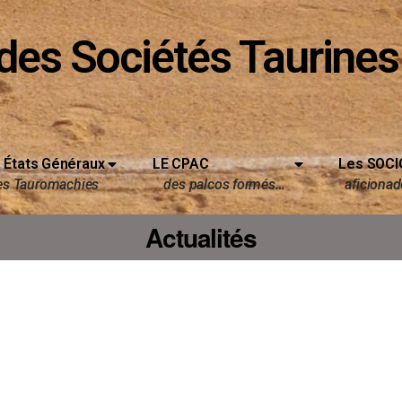
des Sociétés Taurines
 États Généraux
LE CPAC
Les SOCI
es Tauromachies
des palcos formés…
aficionado
Actualités