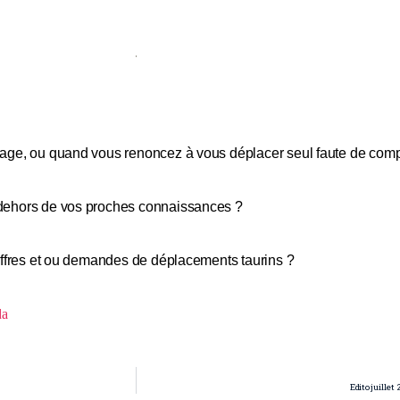
age, ou quand vous renoncez à vous déplacer seul faute de com
dehors de vos proches connaissances ?
offres et ou demandes de déplacements taurins ?
da
Edito juille