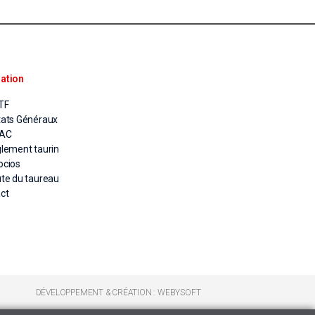
ation
TF
tats Généraux
PAC
glement taurin
ocios
ute du taureau
ct
DÉVELOPPEMENT & CRÉATION : WEBYSOFT