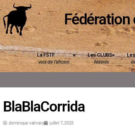
Fédération 
La FSTF
Les CLUBS
Les
voix de l’aficion
fédérés
d
BlaBlaCorrida
dominique valmary
juillet 7, 2023