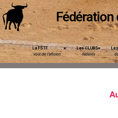
Fédération 
La FSTF
Les CLUBS
Les
voix de l’aficion
fédérés
d
Au