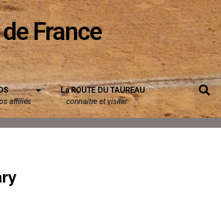
 de France
OS
La ROUTE DU TAUREAU
s affiliés
connaitre et visiter
ry