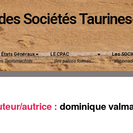
des Sociétés Taurines
 États Généraux
LE CPAC
Les SOCI
es Tauromachies
des palcos formés…
aficionado
teur/autrice :
dominique valma