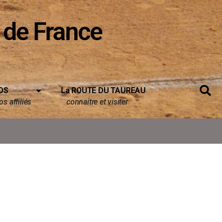
 de France
OS
La ROUTE DU TAUREAU
s affiliés
connaitre et visiter