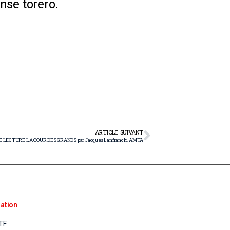
nse torero.
ARTICLE SUIVANT
E LECTURE LA COUR DES GRANDS par Jacques Lanfranchi AMTA
ation
TF