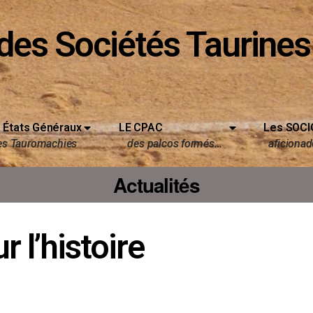
des Sociétés Taurines
 États Généraux
LE CPAC
Les SOCI
es Tauromachies
des palcos formés…
aficionado
Actualités
 l’histoire