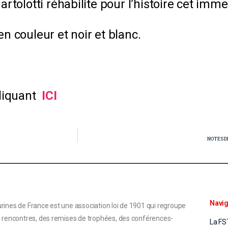
olotti réhabilite pour l’histoire cet imme
en couleur et noir et blanc.
liquant
ICI
NOTES D
Navig
rines de France est une association loi de 1901 qui regroupe
s rencontres, des remises de trophées, des conférences-
La FS