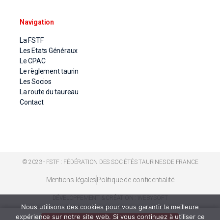
Navigation
La FSTF
Les Etats Généraux
Le CPAC
Le règlement taurin
Les Socios
La route du taureau
Contact
© 2023 - FSTF : FÉDÉRATION DES SOCIÉTÉS TAURINES DE FRANCE
Mentions légales
Politique de confidentialité
DÉVELOPPEMENT & CRÉATION : WEBYSOFT
Nous utilisons des cookies pour vous garantir la meilleure
expérience sur notre site web. Si vous continuez à utiliser ce