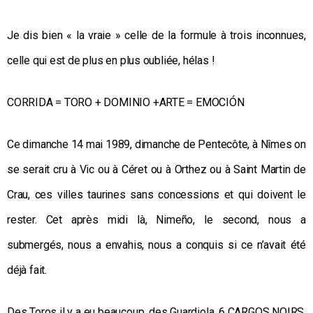
Je dis bien « la vraie » celle de la formule à trois inconnues,
celle qui est de plus en plus oubliée, hélas !
CORRIDA = TORO + DOMINIO +ARTE = EMOCIÓN
Ce dimanche 14 mai 1989, dimanche de Pentecôte, à Nîmes on
se serait cru à Vic ou à Céret ou à Orthez ou à Saint Martin de
Crau, ces villes taurines sans concessions et qui doivent le
rester. Cet après midi là, Nimeño, le second, nous a
submergés, nous a envahis, nous a conquis si ce n’avait été
déjà fait.
Des Toros il y a eu beaucoup, des Guardiola, 6 CARGOS NOIRS,