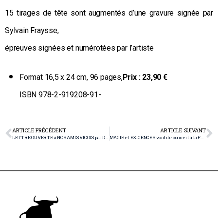
15 tirages de tête sont augmentés d’une gravure signée par
Sylvain Fraysse,
épreuves signées et numérotées par l’artiste
Format 16,5 x 24 cm, 96 pages,
Prix :
23,90 €
ISBN 978-2-919208-91-
ARTICLE PRÉCÉDENT
ARTICLE SUIVANT
LETTRE OUVERTE à NOS AMIS VICOIS par Daniel Garipuy
MAGIE et EXIGENCES vont de concert à la FSTF !