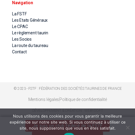
Navigation
La FSTF
Les Etats Généraux
Le CPAC
Le règlement taurin
Les Socios
La route du taureau
Contact
© 2023 - FSTF : FÉDÉRATION DES SOCIÉTÉS TAURINES DE FRANCE
Mentions légales
Politique de confidentialité
DÉVELOPPEMENT & CRÉATION : WEBYSOFT
Nous utilisons des cookies pour vous garantir la meilleure
expérience sur notre site web. Si vous continuez à utiliser ce
Je suis un club fédéré de la FSTF
site, nous supposerons que vous en êtes satisfait.