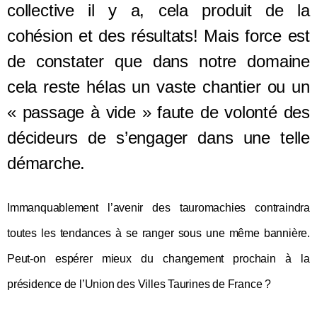
collective il y a,
cela
produit de la
cohésion
et
des résultats!
M
ais f
orce est
de constater que dans notre domaine
cela reste
hélas
un vaste chantier
ou un
« passage à vide » faute de volonté des
décideurs de s’engager dans une telle
démarche
.
Immanquablement l’avenir des tauromachies contraindra
toutes les tendances à se ranger sous une même bannière.
Peut-on espérer mieux du changement prochain à la
présidence de l’U
nion des
V
illes
T
aurines de
F
rance
?