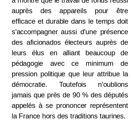
a montré que le travail de fonds
réussi
auprès des appareils
pour être
efficace et durable dans le temps
doit
s’
accompagn
er
aussi
d’une présence
des aficionados électeurs auprès de
leurs élus
en alliant
beaucoup de
pédagogie
avec
c
e
minimum de
pression
politique que leur attribue la
démocratie
.
Toutefois n’oublions
jamais que p
rès de 90 % de
s
députés
appelés à se prononcer
représentent
la France
hors des traditions
taurine
s
.