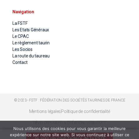
Navigation
La FSTF
Les Etats Généraux
Le CPAC
Le règlement taurin
Les Socios
La route du taureau
Contact
© 2023 - FSTF : FÉDÉRATION DES SOCIÉTÉS TAURINES DE FRANCE
Mentions légales
Politique de confidentialité
DÉVELOPPEMENT & CRÉATION : WEBYSOFT
Nous utilisons des cookies pour vous garantir la meilleure
expérience sur notre site web. Si vous continuez à utiliser ce
Je suis un club fédéré de la FSTF