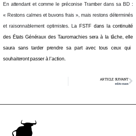
E
n attendant et
comme l
e préconise
Tramber
dans sa BD :
« Restons calmes et buvons frais »,
mais
restons déterminés
et raisonnablement optimistes.
L
a FSTF dans la continuité
des États Généraux des Tauromachies sera à la tâche,
elle
saura sans tarder prendre sa part
avec tous ceux qui
souhaiteront
passer à l’action.
ARTICLE SUIVANT
edito mars