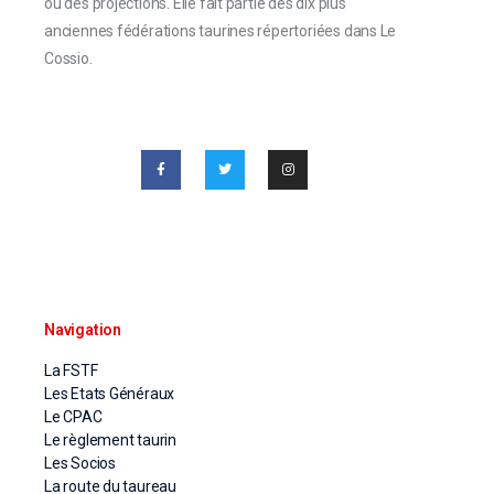
ou des projections. Elle fait partie des dix plus
anciennes fédérations taurines répertoriées dans Le
Cossio.
Navigation
La FSTF
Les Etats Généraux
Le CPAC
Le règlement taurin
Les Socios
La route du taureau