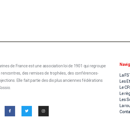
Navig
rines de France est une association loi de 1901 qui regroupe
s rencontres, des remises de trophées, des conférences-
La FS
ections. Elle fait partie des dix plus anciennes fédérations
Les E
Le C
Cossio.
Le rè
Les S
La ro
Conta