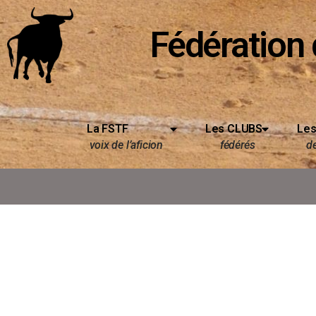
Fédération 
La FSTF
Les CLUBS
Les
voix de l’aficion
fédérés
d