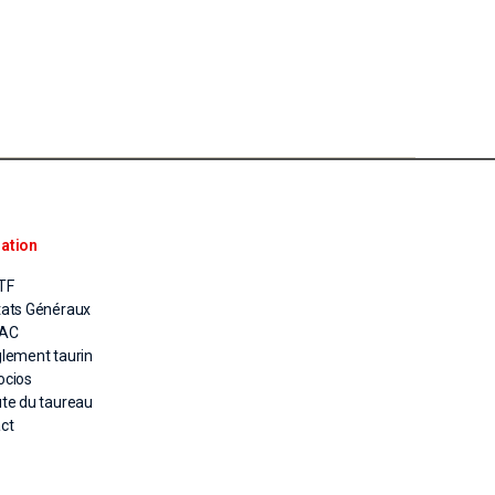
ation
TF
tats Généraux
PAC
glement taurin
ocios
ute du taureau
ct