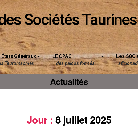
des Sociétés Taurines
 États Généraux
LE CPAC
Les SOCI
es Tauromachies
des palcos formés…
aficionado
Actualités
Jour :
8 juillet 2025