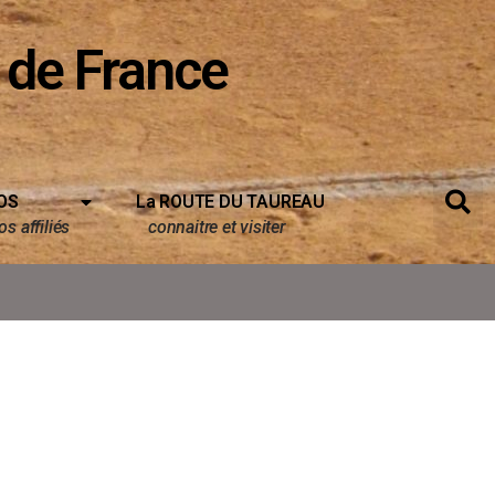
 de France
OS
La ROUTE DU TAUREAU
s affiliés
connaitre et visiter