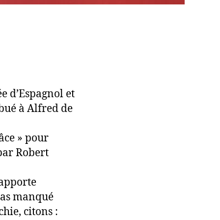
ée d’Espagnol et
bué à Alfred de
âce » pour
 par Robert
rapporte
a pas manqué
hie, citons :