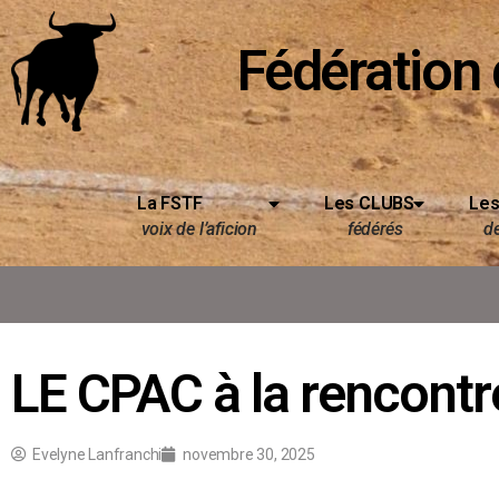
Fédération 
La FSTF
Les CLUBS
Les
voix de l’aficion
fédérés
d
LE CPAC à la rencontr
Evelyne Lanfranchi
novembre 30, 2025