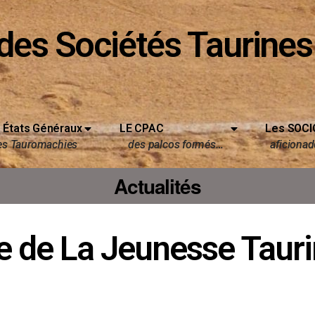
des Sociétés Taurines
 États Généraux
LE CPAC
Les SOCI
es Tauromachies
des palcos formés…
aficionado
Actualités
e de La Jeunesse Tauri