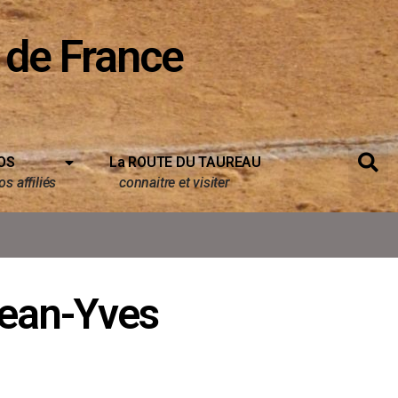
 de France
OS
La ROUTE DU TAUREAU
s affiliés
connaitre et visiter
ean-Yves