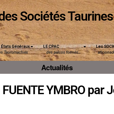
des Sociétés Taurines
 États Généraux
LE CPAC
Les SOCI
es Tauromachies
des palcos formés…
aficionado
Actualités
– FUENTE YMBRO par J