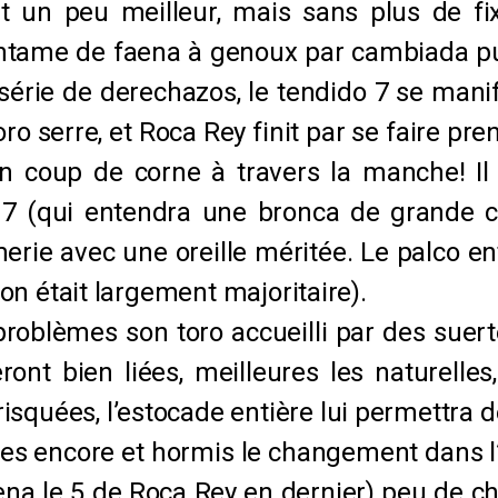
t un peu meilleur, mais sans plus de fix
’entame de faena à genoux par cambiada p
série de derechazos, le tendido 7 se manif
ro serre, et Roca Rey finit par se faire pre
un coup de corne à travers la manche! I
 7 (qui entendra une bronca de grande c
irmerie avec une oreille méritée. Le palco 
tion était largement majoritaire).
oblèmes son toro accueilli par des suerte
ront bien liées, meilleures les naturelle
squées, l’estocade entière lui permettra d
les encore et hormis le changement dans l
ena le 5 de Roca Rey en dernier) peu de ch