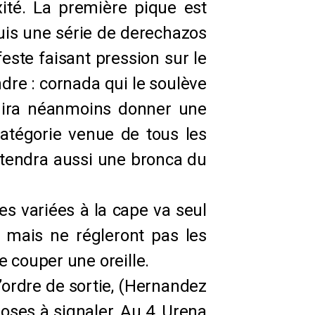
ité. La première pique est
uis une série de derechazos
este faisant pression sur le
ndre : cornada qui le soulève
l ira néanmoins donner une
atégorie venue de tous les
entendra aussi une bronca du
s variées à la cape va seul
s, mais ne régleront pas les
e couper une oreille.
’ordre de sortie, (Hernandez
oses à signaler, Au 4, Urena