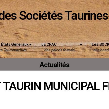
des Sociétés Taurines
 États Généraux
LE CPAC
Les SOCI
es Tauromachies
des palcos formés…
aficionado
Actualités
TAURIN MUNICIPAL F