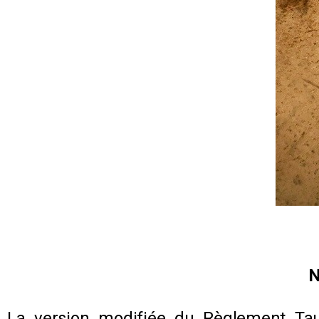
N
La version modifiée du Règlement Taur