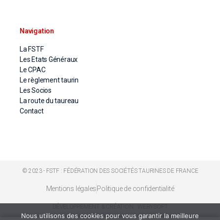
Navigation
La FSTF
Les Etats Généraux
Le CPAC
Le règlement taurin
Les Socios
La route du taureau
Contact
© 2023 - FSTF : FÉDÉRATION DES SOCIÉTÉS TAURINES DE FRANCE
Mentions légales
Politique de confidentialité
DÉVELOPPEMENT & CRÉATION : WEBYSOFT
Nous utilisons des cookies pour vous garantir la meilleure