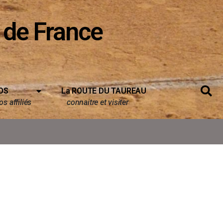
 de France
OS
La ROUTE DU TAUREAU
s affiliés
connaitre et visiter