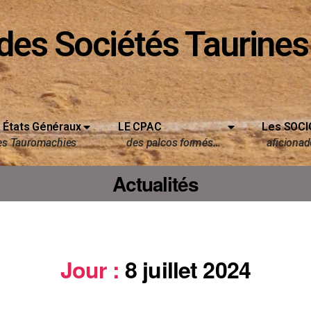
des Sociétés Taurines
 États Généraux
LE CPAC
Les SOCI
es Tauromachies
des palcos formés…
aficionado
Actualités
Jour :
8 juillet 2024