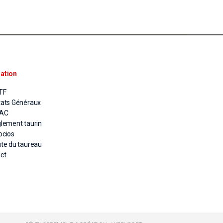
ation
TF
tats Généraux
PAC
glement taurin
ocios
ute du taureau
ct