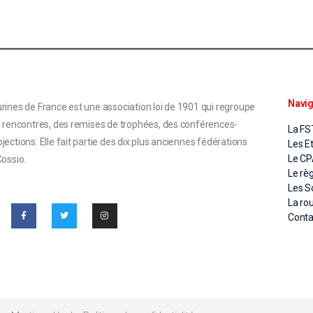
Navig
rines de France est une association loi de 1901 qui regroupe
s rencontres, des remises de trophées, des conférences-
La FS
ections. Elle fait partie des dix plus anciennes fédérations
Les E
Le C
Cossio.
Le rè
Les S
La ro
Conta