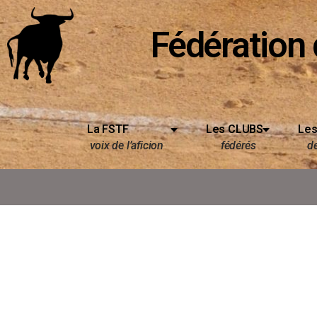
Fédération 
La FSTF
Les CLUBS
Les
voix de l’aficion
fédérés
d