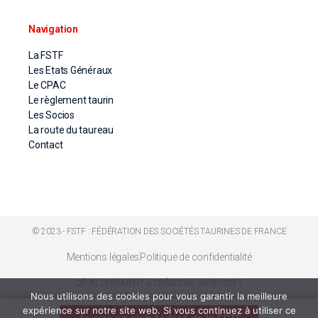
Navigation
La FSTF
Les Etats Généraux
Le CPAC
Le règlement taurin
Les Socios
La route du taureau
Contact
© 2023 - FSTF : FÉDÉRATION DES SOCIÉTÉS TAURINES DE FRANCE
Mentions légales
Politique de confidentialité
DÉVELOPPEMENT & CRÉATION : WEBYSOFT
Nous utilisons des cookies pour vous garantir la meilleure
expérience sur notre site web. Si vous continuez à utiliser ce