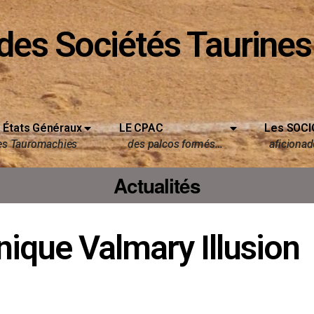
des Sociétés Taurines
 États Généraux
LE CPAC
Les SOCI
es Tauromachies
des palcos formés…
aficionado
Actualités
nique Valmary Illusion