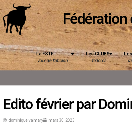
Fédération 
La FSTF
Les CLUBS
Les
voix de l’aficion
fédérés
d
Edito février par Domi
dominique valmary
mars 30, 2023