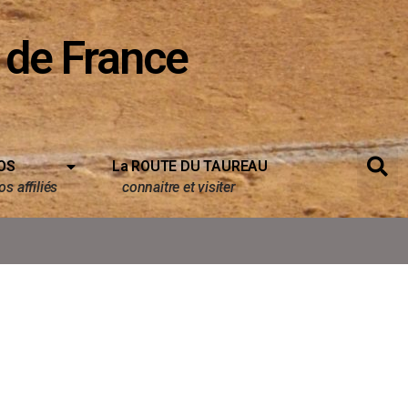
 de France
OS
La ROUTE DU TAUREAU
s affiliés
connaitre et visiter