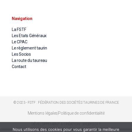
Navigation
La FSTF
Les Etats Généraux
Le CPAC
Le règlement taurin
Les Socios
La route du taureau
Contact
© 2023 - FSTF : FÉDÉRATION DES SOCIÉTÉS TAURINES DE FRANCE
Mentions légales
Politique de confidentialité
DÉVELOPPEMENT & CRÉATION : WEBYSOFT
Nous utilisons des cookies pour vous garantir la meilleure