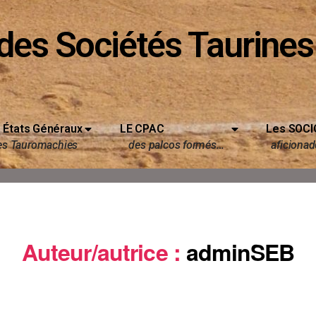
des Sociétés Taurines
 États Généraux
LE CPAC
Les SOCI
es Tauromachies
des palcos formés…
aficionado
Auteur/autrice :
adminSEB