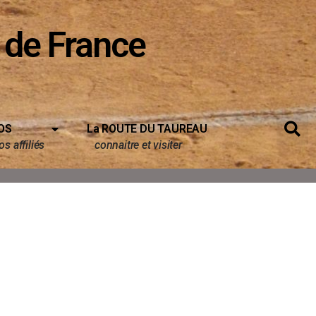
 de France
OS
La ROUTE DU TAUREAU
s affiliés
connaitre et visiter