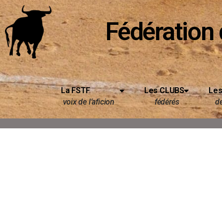
Fédération 
La FSTF
Les CLUBS
Les
voix de l’aficion
fédérés
d