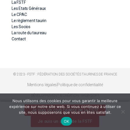
La FSTF
Les Etats Généraux
Le CPAC
Le règlement taurin
Les Socios
La route du taureau
Contact
© 2023 - FSTF : FÉDÉRATION DES SOCIÉTÉS TAURINES DE FRANCE
Mentions légales
Politique de confidentialité
DÉVELOPPEMENT & CRÉATION : WEBYSOFT
Nous utilisons des cookies pour vous garantir la meilleure
expérience sur notre site web. Si vous continuez à utiliser ce
Je suis un club fédéré de la FSTF
site, nous supposerons que vous en êtes satisfait.
Je suis un socio de la FSTF
OK