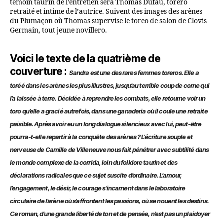
témoin taurin de l’entretien sera Thomas Dufau, torero
retraité et intime de l’autrice. Suivent des images des arènes
du Plumaçon où Thomas supervise le toreo de salon de Clovis
Germain, tout jeune novillero.
Voici le texte de la quatrième de
couverture :
Sandra est une des rares femmes toreros. Elle a
toréé dans les arènes les plus illustres, jusqu’au terrible coup de corne qui
l’a laissée à terre. Décidée à reprendre les combats, elle retourne voir un
toro qu’elle a gracié autrefois, dans une ganaderia où il coule une retraite
paisible. Après avoir eu un long dialogue silencieux avec lui, peut-être
pourra-t-elle repartir à la conquête des arènes ? L’écriture souple et
nerveuse de Camille de Villeneuve nous fait pénétrer avec subtilité dans
le monde complexe de la corrida, loin du folklore taurin et des
déclarations radicales que ce sujet suscite d’ordinaire. L’amour,
l’engagement, le désir, le courage s’incarnent dans le laboratoire
circulaire de l’arène où s’affrontent les passions, où se nouent les destins.
Ce roman, d’une grande liberté de ton et de pensée, n’est pas un plaidoyer