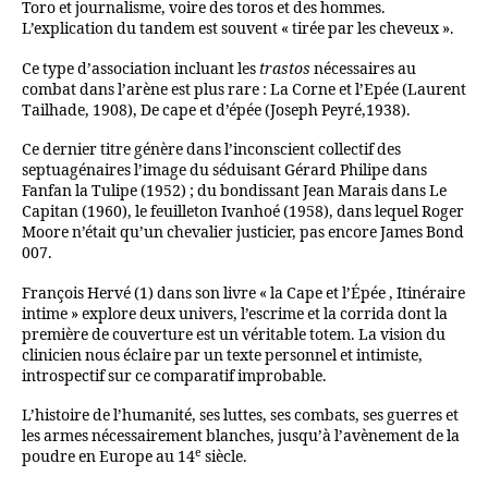
Toro et journalisme, voire des toros et des hommes.
L’explication du tandem est souvent « tirée par les cheveux ».
Ce type d’association incluant les
trastos
nécessaires au
combat dans l’arène est plus rare : La Corne et l’Epée (Laurent
Tailhade, 1908), De cape et d’épée (Joseph Peyré,1938).
Ce dernier titre génère dans l’inconscient collectif des
septuagénaires l’image du séduisant Gérard Philipe dans
Fanfan la Tulipe (1952) ; du bondissant Jean Marais dans Le
Capitan (1960), le feuilleton Ivanhoé (1958), dans lequel Roger
Moore n’était qu’un chevalier justicier, pas encore James Bond
007.
François Hervé (1) dans son livre « la Cape et l’Épée , Itinéraire
intime » explore deux univers, l’escrime et la corrida dont la
première de couverture est un véritable totem. La vision du
clinicien nous éclaire par un texte personnel et intimiste,
introspectif sur ce comparatif improbable.
L’histoire de l’humanité, ses luttes, ses combats, ses guerres et
les armes nécessairement blanches, jusqu’à l’avènement de la
e
poudre en Europe au 14
siècle.