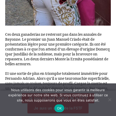
Ces deux ganaderias ne resteront pas dans les annales de
Bayonne. Le premier un Juan Manuel Criado était de
présentation légère pour une première catégorie. Ils ont été
conformes à ce que l’on attend d’un élevage d’origine Domecq
(par Jandilla) de la noblesse, mais pour la bravoure on
repassera. Les deux derniers Monte la Ermita possédaient de
belles armures.
Et une sortie de plus en triomphe totalement imméritée pour
Fernando Adrian. Alors qu’il a une tauromachie superficielle,
sans jamais se croiser, toujours de profil. Cargar la suerte est
un terme qu’il a dû oublier depuis l’école taurine. Par contre,
Nous utilisons des cookies pour vous garantir la meilleure
fuera de cacho et toréer le public il maîtrise parfaitement. Et
expérience sur notre site web. Si vous continuez à utiliser ce
Je suis un club fédéré de la FSTF
en plus il tue mal (en passant par la plage d’Anglet), mais vite,
site, nous supposerons que vous en êtes satisfait.
ce qui enthousiasme le public.
Je suis un socio de la FSTF
OK
Manuel Escribano qui nous a habitué à bien mieux est passé