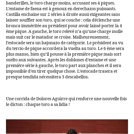
banderilles, le toro charge moins, accusant ses 4 piques.
L’entame de faena est à genoux en derechazos puissants.
Castilla enchaine sur 2 séries à droite aussi exigeantes sans
laisser souffler son toro, qui se couche : cela déclenche une
bronca imméritée au président pour avoir laissé porter la 4
ème pique. A gauche, le toro relevé n’a qu’une charge molle
mais suit car le matador se croise. Malheureusement,
l’estocade sera un bajonazo de catégorie. Le président au vu
du tercio de pique accordera la vuelta au toro. Le 6 ème sera
plus manso, bien qu’il pousse à la première pique mais sort
suelto aux suivantes. Après les doblones d’entame et une
première série à gauche, le toro part aux planches et il sera
impossible d’en tirer quelque chose. L’estocade trasera et
presque tendida nécessitera 3 descabellos.
Une corrida de Dolores Aguirre qui renforce une nouvelle fois
le dicton : chaque toro a sa lidia !