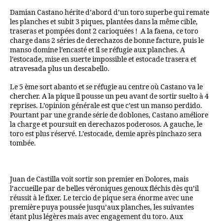
Damian Castano hérite d’abord d’un toro superbe qui remate
les planches et subit 3 piques, plantées dans la même cible,
traseras et pompées dont 2 carioquées ! A la faena, ce toro
charge dans 2 séries de derechazos de bonne facture, puis le
manso domine l’encasté et il se réfugie aux planches. A
l’estocade, mise en suerte impossible et estocade trasera et
atravesada plus un descabello.
Le 5 ème sort abanto et se réfugie au centre où Castano va le
chercher. A la pique il pousse un peu avant de sortir suelto à 4
reprises. L’opinion générale est que c’est un manso perdido.
Pourtant par une grande série de doblones, Castano améliore
la charge et poursuit en derechazos poderosos. A gauche, le
toro est plus réservé. L’estocade, demie après pinchazo sera
tombée.
Juan de Castilla voit sortir son premier en Dolores, mais
l’accueille par de belles véroniques genoux fléchis dès qu’il
réussit à le fixer. Le tercio de pique sera énorme avec une
première puya poussée jusqu’aux planches, les suivantes
étant plus légères mais avec engagement du toro. Aux